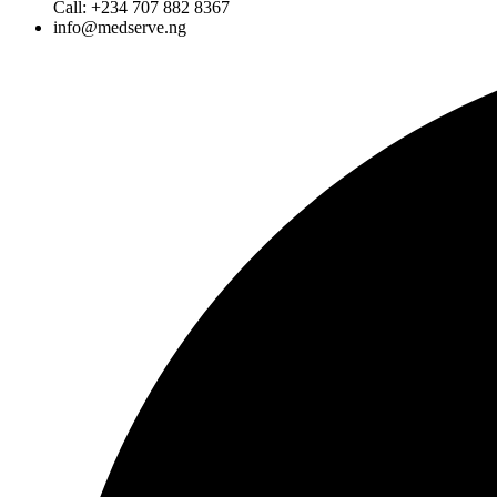
Call: +234 707 882 8367
info@medserve.ng